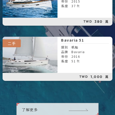
年份
2015
長度
37 ft
380
萬
TWD
Bavaria 51
二手
類別
帆船
品牌
Bavaria
年份
2016
長度
51 ft
1,000
萬
TWD
了解更多