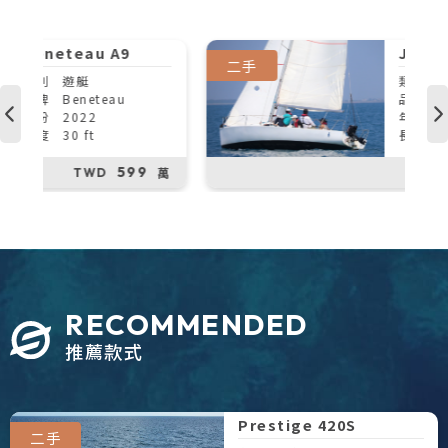
J/Boats J80
二手
類別
帆船
品牌
J/Boats
年份
2018
長度
26 ft
150
萬
萬
TWD
RECOMMENDED
推薦款式
Prestige 420S
二手